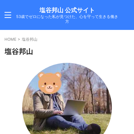
塩谷邦山 公式サイト
53歳でゼロになった私が見つけた、心を守って生きる働き
方
HOME
>
塩谷邦山
塩谷邦山