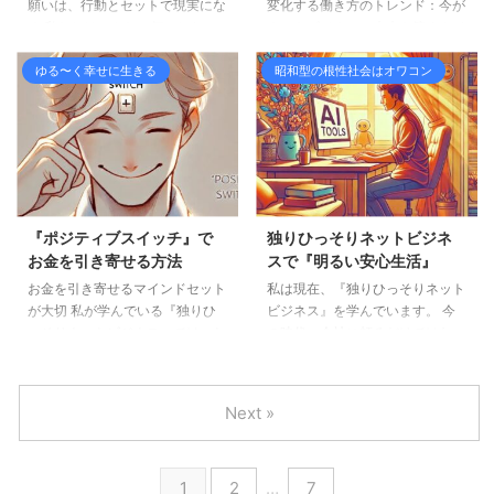
願いは、行動とセットで現実にな
変化する働き方のトレンド：今が
も、まず知っておいていただきた
れ、新しい働き方を考える これ
る 私たちはみんな、何かしらの
ネットビジネスで未来を築くタイ
いのです。 その不安な気持ち
までの働き方にこだわり続けるの
願いを持っています。 たとえば
ミング！ インターネットの進化
は、あなただけが特別に感じてい
ではなく、新しい選 ...
「もっと楽しい毎日を過ごした
に伴い、働き方も大きく変化して
ゆる〜く幸せに生きる
昭和型の根性社会はオワコン
る ...
い」「素敵な仕事に就きたい」
います。 世界中で、ネットビジ
「夢の場所に旅行したい」などで
ネスを始める人が急増しており、
す。 でも、その願いが本当に叶
特に時間や場所にとらわれない自
うかどうかは、「願うだけ」で終
由な働き方が注目されています。
わるのか、それとも「行動につな
この変化の波に乗り遅れないため
げる」かで大きく変わります。
に、日本でも今こそ働き方を見直
今回は、願いを叶えるために行動
す時です。 そこで今日は、ネッ
『ポジティブスイッチ』で
独りひっそりネットビジネ
することと、願いをただの現実逃
トビジネスを始めるべき5つの理
お金を引き寄せる方法
スで『明るい安心生活』
避にしてしまうことの違いについ
由を紹介します。 1. 会社もどう
お金を引き寄せるマインドセット
私は現在、『独りひっそりネット
て、わかりやすくお話しします。
なるかわからない 多くの企業が
が大切 私が学んでいる『独りひ
ビジネス』を学んでいます。 今
願いを行動に結びつけるとどう
倒産の危機に直面しています。
っそりネットビジネス』では、お
の時代、会社に頼るだけではな
なる？ まず、願いを叶えるには
あなたの会社だっていつどうなる
金を稼ぐためにガムシャラに頑張
く、自分でお金を稼ぐ力を持つこ
「行動」が必要です。 ...
か分かりま ...
るのではなく、お金を引き寄せる
とがとても重要だと思っていま
ためのマインドセットがとても大
す。 特に中高年にとっては、体
Next »
切です。 そのために使うのが
力や精神的な負担を考えると、効
「引き寄せの法則」です。 そし
率よく働きながら収入を得る方法
てこの法則を上手に使うために
を知ることが大切です。 このブ
1
2
…
7
は、ポジティブな気持ちを保つこ
ログでは、そのための具体的な方