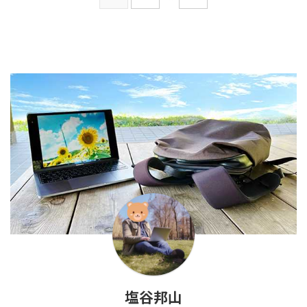
とがとても重要なんです。 ポジ
法についてお話しします。 社会
ティブスイッチとは？ だから私
の変化とネットビジネスの重要性
は『ポジティブスイッチ』を持っ
今の日本では、多くの企業が倒産
ています。 もちろん目には見え
するリスクが増えています。 例
ませんが、確かに存在しているん
えば、2023年度の倒産件数は
ですよ。 このポジティブスイッ
8,497件で、前年に比べて大きく
チを押すと、ネガティ ...
増加しています ...
塩谷邦山