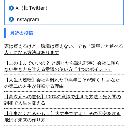
X（旧Twitter）
Instagram
最近の投稿
家は買えるけど、環境は買えない。でも「環境ごと選べる
人」になる方法はあります
【このままでいいの？ と感じたら読む記事】会社に頼ら
ない生き方を叶える意識の使い方『4つのポイント』
【人生大逆転】会社を離れた中高年こそが輝く！ あなた
の第二の人生が好転する理由
【高次元への進化】100%の意識で生きる方法：光と闇の
調和で人生を変える
【仕事なくなるかも… 】大丈夫ですよ！ その不安を吹き
飛ばす未来の作り方