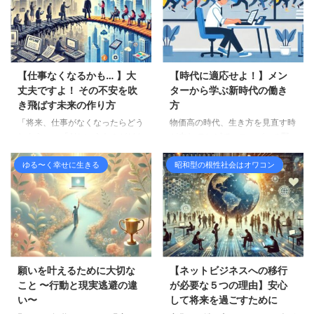
この二元的な考え方に偏ると、も
うのか・・・ そう問いかける自
う片方の存在や価値を見落として
分がいるかもしれません。 長年
しまいがちです。 仏教の教えで
背負ってきた肩書きを失い、「自
も、ブッダは「中道」の重要性を
分は何者なのか」と不安を感じる
説きました。 極端な苦行にも快
こともあるでしょう。 しかし、
【仕事なくなるかも… 】大
【時代に適応せよ！】メン
楽にも偏らず、バランスの取れた
私たちは今、人生100年時代を生
丈夫ですよ！ その不安を吹
ターから学ぶ新時代の働き
道を歩むことで悟りに至ると教え
きています。 60歳を過ぎても、
き飛ばす未来の作り方
方
ています。 この思想は、光と闇
まだ人生の残り時間はたっぷりあ
「将来、仕事がなくなったらどう
物価高の時代、生き方を見直す時
の両方を受け入れる意識と深く共
ります。 これは「終わり」では
しよう…」 「AIというものがどん
が来た テレビで、スーパーの野
鳴します。 たとえば、光だけを
なく、「第二幕」の始まりを告げ
どん賢くなって、自分のやる事が
菜詰め放題に長蛇の列ができてい
求めれば、闇の中に潜む教訓や ...
る合図なのです。 まだ終わりじ
なくなってしまうのではない
るのを見ました。多くの人が少し
ゆる〜く幸せに生きる
昭和型の根性社会はオワコン
ゃない。 この記事では、中高 ...
か…」 もしかしたら、あなたも夜
でもお得に食材を手に入れようと
になるとそんな不安な気持ちにな
必死になっています。それもその
って、眠れなくなったり、胸がド
はず、物価は上がる一方で、給料
キドキしたりすることがあるかも
はなかなか増えません。 しか
しれませんね。 私も昔、同じよ
し、ただ安売りに並ぶだけで本当
うな気持ちになったことがあるの
に大丈夫でしょうか？ 物価は上
で、とてもよく分かります。 頭
がっても、下がることはほとんど
願いを叶えるために大切な
【ネットビジネスへの移行
の中が不安でいっぱいになって、
ありません。このままの働き方を
こと 〜行動と現実逃避の違
が必要な５つの理由】安心
「どうしよう！」とパニックにな
続けるだけで、未来は明るいと言
い〜
して将来を過ごすために
りそうになる感覚もです。 で
えるでしょうか？ 変化を受け入