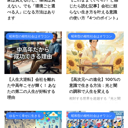
えない。でも「環境ごと選
じたら読む記事】会社に頼
べる人」になる方法はあり
らない生き方を叶える意識
ます
の使い方『4つのポイント』
「環境は買えない」ってどういう
目標を立てても三日坊主。 「今
意味？ 「家は買えるけど、環境
年こそ変わる」と決意しても、気
昭和型の根性社会はオワコン
昭和型の根性社会はオワコン
は買えない」 聞いたことがある
づけばまた同じ毎日。 満員電
人も多いと思います。 どんなに
車、上司の顔色、終わらない残
いい家を買っても、隣に迷惑な人
業…… 「このままでいいのか」と
が引っ越してきたら毎日がしんど
思いながら、何も変えられない自
くなります。 近所に変なお店や
分にまた落ち込む。 でも安心し
会社ができたら、雰囲気も一気に
てください。 これはあなたのせ
変わります。 リラックスするた
いじゃありません。 ただ「意識
めに買った家が、いつの間にかス
の使い方」を誰にも教わらなかっ
【人生大逆転】会社を離れ
【高次元への進化】100%の
トレスの原因になってい
ただけなんです。 SNSや情報が
た中高年こそが輝く！ あな
意識で生きる方法：光と闇
る・・・ よくある話です。 家
あふれて気持ちが揺れやすい今の
たの第二の人生が好転する
の調和で人生を変える
は自分で選べます。 でも、まわ
時代だからこそ、あなたが何を意
理由
相対する世界を超越する『光と闇
りの人やお店までは選べません。
識し、何に注目するかが人生を左
の調和』とは 光と闇の両方を受
はじめに：人生100年時代、あな
だから「環境は買えない」と言わ
右します。 この記事では、あな
け入れる意識が人生を変える理由
たはどこまで歩く？ 脱サラし
れるんです。 最近の日本の治安
たの人生を根本から変える「意識
私たちが生きている三次元の世界
ゆる〜く幸せに生きる
昭和型の根性社会はオワコン
た、あるいはリストラされたあな
も、昔ほど安全ではなくなってき
の使い方4つのポイント」をお伝
は、光と闇、善と悪といった相対
た、今の自分に満足しています
ている ...
...
する要素で成り立っています。
か？ このまま私は終わってしま